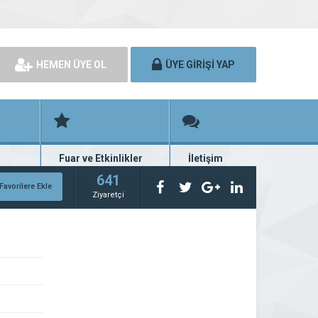
HEMEN ÜYE OL
ÜYE GİRİŞİ YAP
Fuar ve Etkinlikler
İletişim
rünü
Fuar ve etkinlik planları
Bize ulaşın
641
Favorilere Ekle
Ziyaretçi