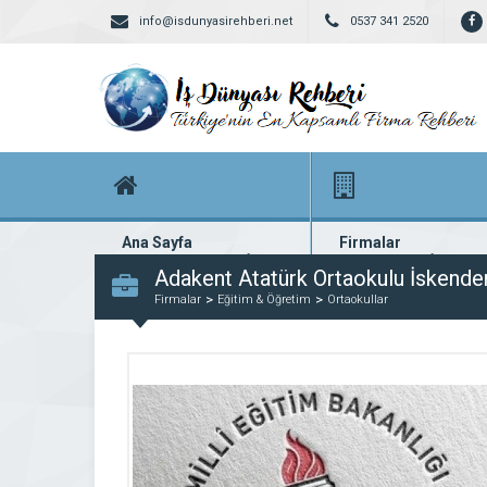
info@isdunyasirehberi.net
0537 341 2520
Ana Sayfa
Firmalar
Firma rehberi ana sayfanız
Yüzlerce kayıtlı firma
Adakent Atatürk Ortaokulu İskende
Firmalar
Eğitim & Öğretim
Ortaokullar