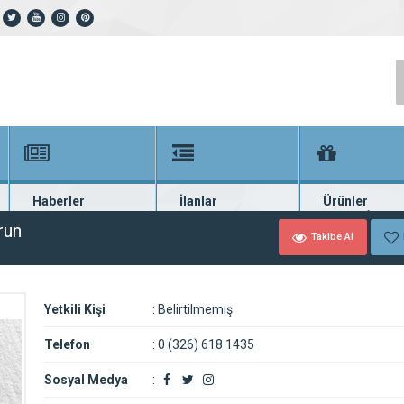
Haberler
İlanlar
Ürünler
En güncel haberler
Güncel seri ilanlar
Binlerce firma ü
run
Takibe Al
Yetkili Kişi
:
Belirtilmemiş
Telefon
:
0 (326) 618 1435
Sosyal Medya
: