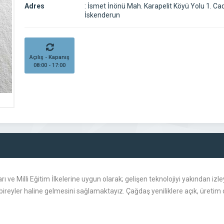
Adres
:
İsmet İnönü Mah. Karapelit Köyü Yolu 1. Cad
İskenderun
Açılış - Kapanış
08:00 - 17:00
rı ve Milli Eğitim İlkelerine uygun olarak; gelişen teknolojiyi yakından i
reyler haline gelmesini sağlamaktayız. Çağdaş yeniliklere açık, üretim çeş