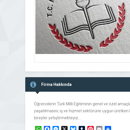
Firma Hakkında
Öğrencilerin Türk Milli Eğitiminin genel ve özel amaçla
yaşatılmasını; iş ve hizmet sektörüne uygun üretken bi
bireyler yetiştirmekteyiz…
WhatsApp
Facebook
Messenger
X
Bluesky
Tumblr
Pinterest
Email
Share