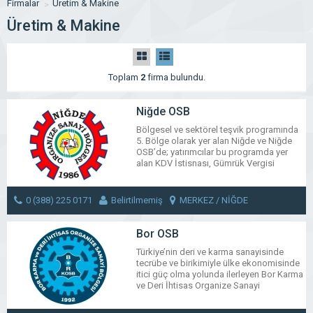
Firmalar
Üretim & Makine
Üretim & Makine
Toplam
2
firma bulundu.
Niğde OSB
Bölgesel ve sektörel teşvik programında
5. Bölge olarak yer alan Niğde ve Niğde
OSB’de; yatırımcılar bu programda yer
alan KDV İstisnası, Gümrük Vergisi
Muafiyeti, Vergi İndirimi, Sigorta Primi
İşveren Hissesi Desteği, Yatırım Yeri
Tahsisi, Faiz Desteği’nden
0 (388) 225 0171
Belirtilmemiş
MERKEZ / NİĞDE
yararlanabilmektedir. Niğde OSB’de Vergi
İndirimi, Sigorta Primi İşveren Hissesi
MESAJ GÖNDER
Desteği’nde 6. bölge teşvikleri
Bor OSB
uygulanmaktadır. Aynı program
Türkiye’nin deri ve karma sanayisinde
çerçevesinde “Büyük Ölçekli […]
tecrübe ve birikimiyle ülke ekonomisinde
itici güç olma yolunda ilerleyen Bor Karma
WhatsApp
Facebook
Messenger
X
Bluesky
Tumblr
Pinter
Em
ve Deri İhtisas Organize Sanayi
Share
Bölgesinde, dericiliğin yanı sıra plastik
geri dönüşüm, metal sanayi, zirai ilaç