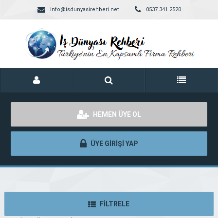
info@isdunyasirehberi.net
0537 341 2520
HEMEN ÜYE OL
ÜYE GİRİŞİ YAP
FİLTRELE