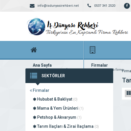
info@isdunyasirehberi.net
0537 341 2520
Ana Sayfa
Firmalar
Firma rehberi ana sayfanız
Yüzlerce kayıtlı firma
Firma
SEKTÖRLER
Ta
Firmalar
Hububat & Bakliyat
(0)
Mama & Yem Ürünleri
(1)
Petshop & Akvaryum
(1)
Tarım İlaçları & Zirai İlaçlama
(0)