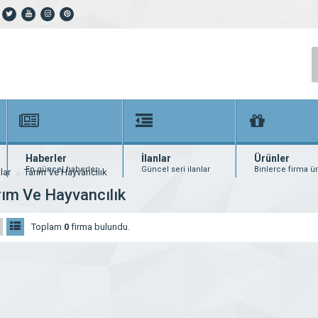
Haberler
İlanlar
Ürünler
En güncel haberler
Güncel seri ilanlar
Binlerce firma ü
lar
Tarım Ve Hayvancılık
rım Ve Hayvancılık
Toplam
0
firma bulundu.